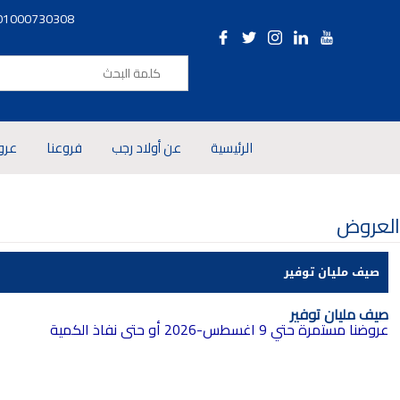
01000730308
الرئيسية
عن أولاد رجب
فروعنا
عرو
العروض
صيف مليان توفير
صيف مليان توفير
عروضنا مستمرة حتي 9 اغسطس-2026 أو حتى نفاذ الكمية