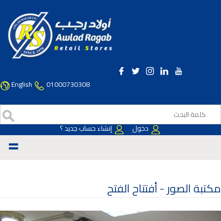
English
01000730308
دخول
إنشاء حساب جديد ؟
=
مكتبة الصور -
أفتتاح الفتح