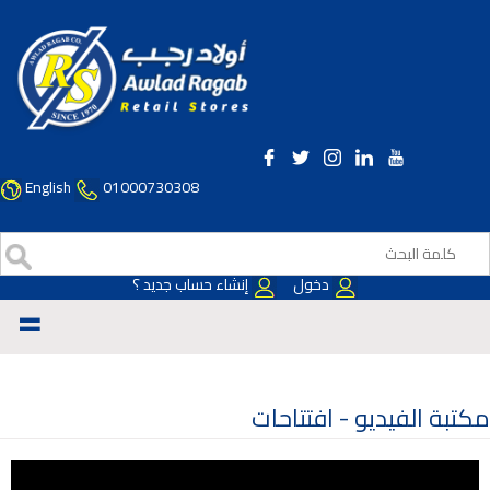
English
01000730308
دخول
إنشاء حساب جديد ؟
=
مكتبة الفيديو -
افتتاحات