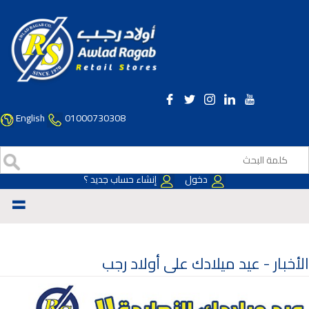
English
01000730308
دخول
إنشاء حساب جديد ؟
=
الأخبار -
عيد ميلادك على أولاد رجب