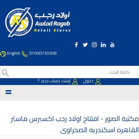
English
01000730308
دخول
إنشاء حساب جديد ؟
=
مكتبة الصور -
افتتاح اولاد رجب اكسبرس ماستر
القاهره اسكندريه الصحراوى