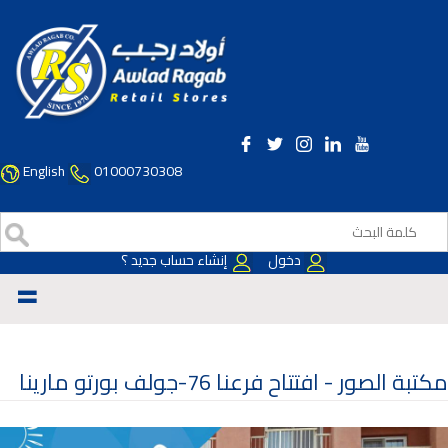
English
01000730308
دخول
إنشاء حساب جديد ؟
=
مكتبة الصور -
افتتاح فرعنا 76-جولف بورتو مارينا