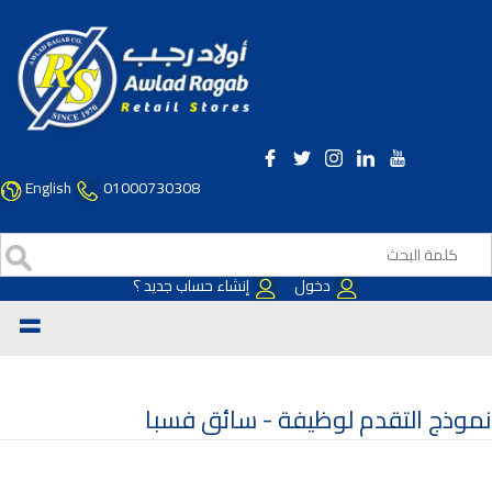
English
01000730308
دخول
إنشاء حساب جديد ؟
=
نموذج التقدم لوظيفة -
سائق فسبا